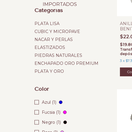
IMPORTADOS
Categorías
PLATA LISA
ANIL
BENI
CUBIC Y MICROPAVE
PLAT
$22.
NACAR Y PERLAS
$19.
ELASTIZADOS
Transf
depós
PIEDRAS NATURALES
3
x
$7.
ENCHAPADO ORO PREMIUM
PLATA Y ORO
Co
Color
Azul (1)
Fucsia (1)
Negro (1)