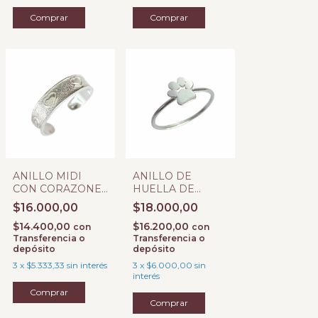
Comprar
Comprar
ANILLO MIDI
ANILLO DE
CON CORAZONES
HUELLA DE
PLATA 925
PERRO PLATA
$16.000,00
$18.000,00
925
$14.400,00
$16.200,00
con
con
Transferencia o
Transferencia o
depósito
depósito
3
x
$5.333,33
sin interés
3
x
$6.000,00
sin
interés
Comprar