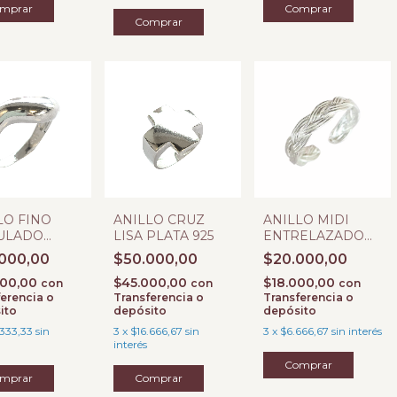
Comprar
LO FINO
ANILLO CRUZ
ANILLO MIDI
ULADO
LISA PLATA 925
ENTRELAZADO
A 925
PLATA 925
000,00
$50.000,00
$20.000,00
000,00
$45.000,00
$18.000,00
con
con
con
erencia o
Transferencia o
Transferencia o
ito
depósito
depósito
.333,33
sin
3
x
$16.666,67
sin
3
x
$6.666,67
sin interés
interés
mprar
Comprar