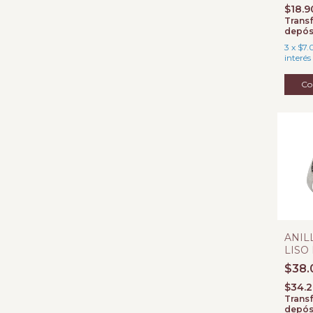
$18.
Transf
depós
3
x
$7.
interés
Co
ANIL
LISO
$38.
$34.
Transf
depós