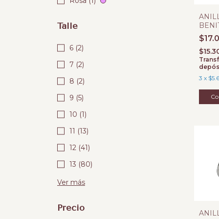
Rosa (1)
ANIL
Talle
BENI
925
$17.
6 (2)
$15.3
Transf
7 (2)
depós
3
x
$5.
8 (2)
Co
9 (5)
10 (1)
11 (13)
12 (41)
13 (80)
Ver más
Precio
ANIL