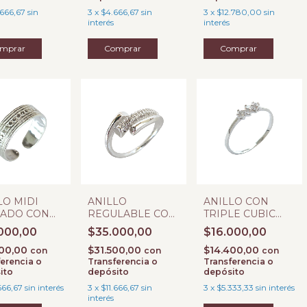
.666,67
sin
3
x
$4.666,67
sin
3
x
$12.780,00
sin
interés
interés
mprar
Comprar
LO MIDI
ANILLO
ANILLO CON
RADO CON
REGULABLE CON
TRIPLE CUBIC
ITOS PLATA
MICROPAVE
PLATA 925
000,00
$35.000,00
$16.000,00
000,00
$31.500,00
$14.400,00
con
con
con
erencia o
Transferencia o
Transferencia o
ito
depósito
depósito
666,67
sin interés
3
x
$11.666,67
sin
3
x
$5.333,33
sin interés
interés