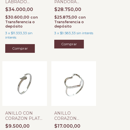
LABRADO
PANDORA
ABIERTO PLATA
ENTRELAZADO
$34.000,00
$28.750,00
925
CON CUBIC #
$30.600,00
$25.875,00
con
con
Transferencia o
Transferencia o
depósito
depósito
3
x
$11.333,33
sin
3
x
$9.583,33
sin interés
interés
Comprar
ANILLO CON
ANILLO
CORAZON PLATA
CORAZON
925
CALADO PLATA
$9.500,00
$17.000,00
925