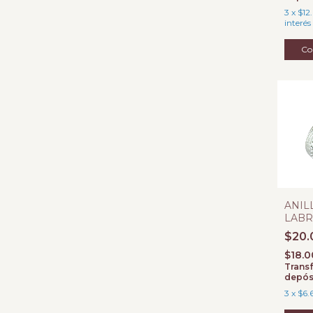
3
x
$12
interés
Co
ANIL
LAB
PUNT
$20.
925
$18.
Transf
depós
3
x
$6.