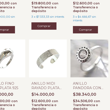
900,00
$19.800,00
$12.600,00
con
con
con
erencia o
Transferencia o
Transferencia o
ito
depósito
depósito
000,00
sin
3
x
$7.333,33
sin interés
3
x
$4.666,67
sin
interés
Comprar
mprar
Comprar
LO FINO
ANILLO MIDI
ANILLO
 PLATA 925
RAYADO PLATA
PANDORA CON
925
CUBIC #
000,00
$14.000,00
$38.340,00
200,00
$12.600,00
$34.506,00
con
con
con
erencia o
Transferencia o
Transferencia o
ito
depósito
depósito