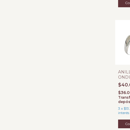
ANIL
OND
PLAT
$40.
$36.
Transf
depós
3
x
$13
interés
Co