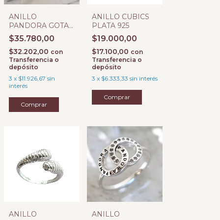
ANILLO
ANILLO CUBICS
PANDORA GOTA
PLATA 925
CON CUBIC
$35.780,00
$19.000,00
$32.202,00
$17.100,00
con
con
Transferencia o
Transferencia o
depósito
depósito
3
x
$11.926,67
sin
3
x
$6.333,33
sin interés
interés
Comprar
Comprar
ANILLO
ANILLO