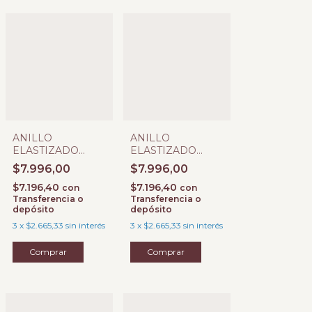
ANILLO
ANILLO
ELASTIZADO
ELASTIZADO
PIEDRA
PIEDRA
$7.996,00
$7.996,00
CORAZON
CORAZON
$7.196,40
$7.196,40
SOLADITA 6 MM Y
LLUVIA DE
con
con
Transferencia o
Transferencia o
BOLITA LISA 3
ESTRELLA 6 MM Y
depósito
depósito
MM
BOLITA LISA 3
MM
3
x
$2.665,33
sin interés
3
x
$2.665,33
sin interés