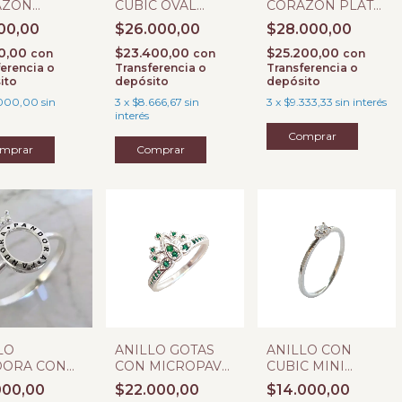
AZON
CUBIC OVAL
CORAZON PLATA
DO PLATA
PLATA 925
925
00,00
$26.000,00
$28.000,00
00,00
$23.400,00
$25.200,00
con
con
con
erencia o
Transferencia o
Transferencia o
ito
depósito
depósito
000,00
sin
3
x
$8.666,67
sin
3
x
$9.333,33
sin interés
interés
Comprar
mprar
Comprar
LO
ANILLO GOTAS
ANILLO CON
DORA CON
CON MICROPAVE
CUBIC MINI
NA #
VERDE PLATA 925
PLATA 925
000,00
$22.000,00
$14.000,00