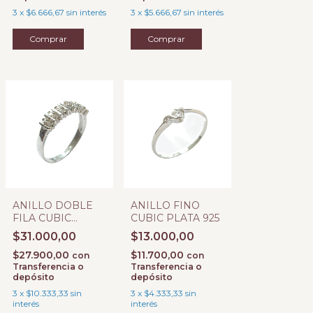
3
x
$6.666,67
sin interés
3
x
$5.666,67
sin interés
Comprar
ANILLO DOBLE
ANILLO FINO
FILA CUBIC
CUBIC PLATA 925
PLATA 925
$31.000,00
$13.000,00
$27.900,00
$11.700,00
con
con
Transferencia o
Transferencia o
depósito
depósito
3
x
$10.333,33
sin
3
x
$4.333,33
sin
interés
interés