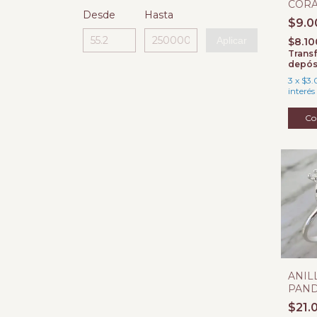
COR
Desde
Hasta
CALA
$9.0
925
Aplicar
$8.1
Transf
depós
3
x
$3.
interés
Co
ANIL
PAN
CORO
$21.