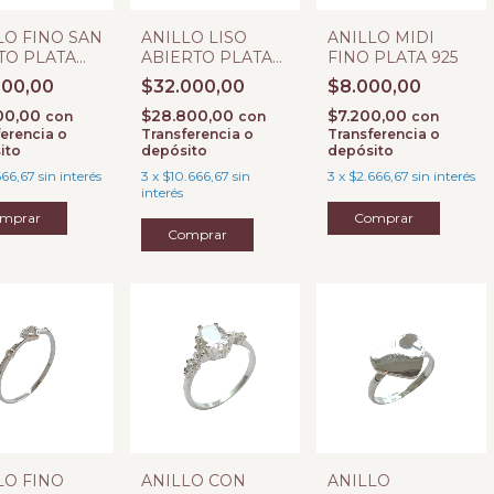
LO FINO SAN
ANILLO LISO
ANILLO MIDI
TO PLATA
ABIERTO PLATA
FINO PLATA 925
925
000,00
$32.000,00
$8.000,00
00,00
$28.800,00
$7.200,00
con
con
con
erencia o
Transferencia o
Transferencia o
ito
depósito
depósito
666,67
sin interés
3
x
$10.666,67
sin
3
x
$2.666,67
sin interés
interés
mprar
LO FINO
ANILLO CON
ANILLO