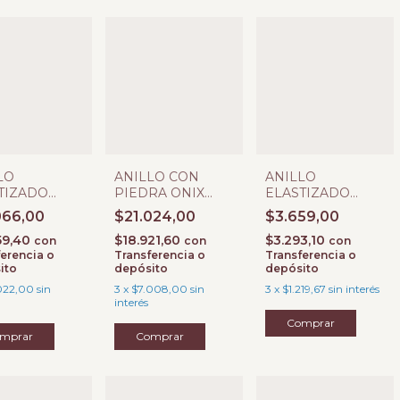
LO
ANILLO CON
ANILLO
TIZADO
PIEDRA ONIX
ELASTIZADO
A
BORDES
CRISTAL DE
066,00
$21.024,00
$3.659,00
RADA 12
LABRADOS
ROCA GRIS 3 MM
59,40
$18.921,60
$3.293,10
 BOLITA
Y BOLITA
con
con
con
erencia o
Transferencia o
Transferencia o
2,5 MM
DIAMANTADA 3
ito
depósito
depósito
MM
022,00
sin
3
x
$7.008,00
sin
3
x
$1.219,67
sin interés
interés
Comprar