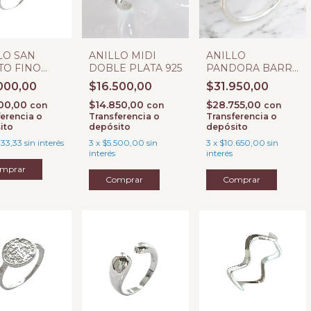
LO SAN
ANILLO MIDI
ANILLO
TO FINO
DOBLE PLATA 925
PANDORA BARRA
A 925
CON MICROPAVE
000,00
$16.500,00
$31.950,00
#
800,00
$14.850,00
$28.755,00
con
con
con
erencia o
Transferencia o
Transferencia o
ito
depósito
depósito
333,33
sin interés
3
x
$5.500,00
sin
3
x
$10.650,00
sin
interés
interés
mprar
Comprar