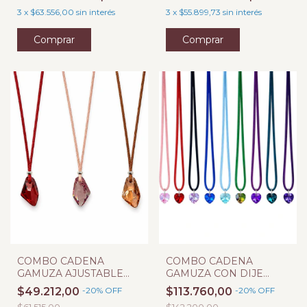
3
x
$63.556,00
sin interés
3
x
$55.899,73
sin interés
COMBO CADENA
COMBO CADENA
GAMUZA AJUSTABLE
GAMUZA CON DIJE
CON DIJE SW
CORAZON SW
$49.212,00
-
20
%
OFF
$113.760,00
-
20
%
OFF
$61.515,00
$142.200,00