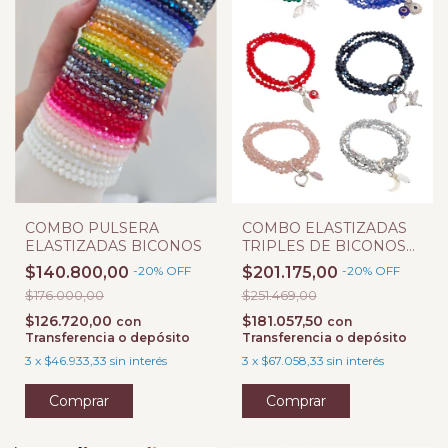
COMBO PULSERA
COMBO ELASTIZADAS
ELASTIZADAS BICONOS
TRIPLES DE BICONOS
CRISTAL Y DIJES
$140.800,00
-
20
%
OFF
$201.175,00
-
20
%
OFF
$176.000,00
$251.469,00
$126.720,00
$181.057,50
con
con
Transferencia o depósito
Transferencia o depósito
3
x
$46.933,33
sin interés
3
x
$67.058,33
sin interés