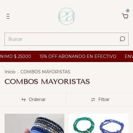
0
$ 25000
15% OFF ABONANDO EN EFECTIVO
ENVIOS A
Inicio
.
COMBOS MAYORISTAS
COMBOS MAYORISTAS
Ordenar
Filtrar