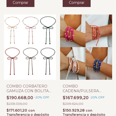
COMBO CORBATERO
COMBO
GAMUZA CON BOLITA
CADENA/PULSERA
RAYADAS
GAMUZA CON BOLITAS
$190.668,00
-
20
%
OFF
$167.699,20
-
20
%
OFF
RAYADAS
$238.336,00
$209.624,00
$171.601,20
$150.929,28
con
con
Transferencia o depósito
Transferencia o depósito