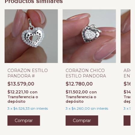
Productos similares
CORAZON ESTILO
CORAZON CHICO
ARO
PANDORA #
ESTILO PANDORA
ENT
ESTI
$13.579,00
$12.780,00
$16.
$12.221,10
$11.502,00
$14.
con
con
Transferencia o
Transferencia o
Trans
depósito
depósito
depós
3
x
$4.526,33
sin interés
3
x
$4.260,00
sin interés
3
x
$5.