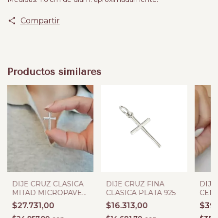
Compartir
Productos similares
DIJE CRUZ CLASICA
DIJE CRUZ FINA
DIJE
MITAD MICROPAVE
CLASICA PLATA 925
CEN
PLATA 925
PLAT
$27.731,00
$16.313,00
$39.