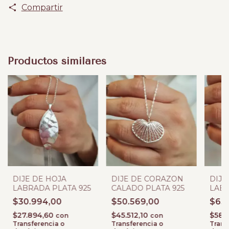
Compartir
Productos similares
DIJE DE HOJA
DIJE DE CORAZON
DIJE
LABRADA PLATA 925
CALADO PLATA 925
LABR
$30.994,00
$50.569,00
$65
$27.894,60
$45.512,10
$58.
con
con
Transferencia o
Transferencia o
Trans