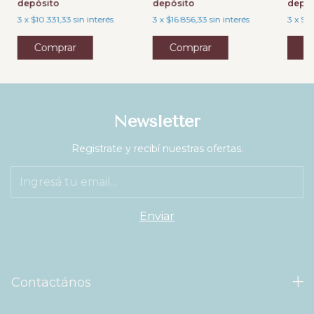
depósito
depósito
depós
3
x
$10.331,33
sin interés
3
x
$16.856,33
sin interés
3
x
$2
Newsletter
Registrate y recibí nuestras ofertas.
Contactános