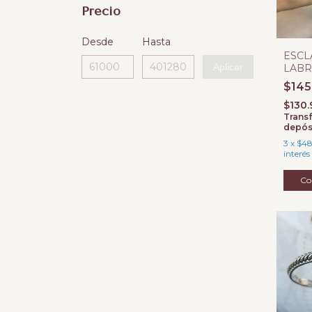
Precio
Desde
Hasta
ESCL
Aplicar
LABR
BISA
$145
$130.
Transf
depós
3
x
$48
interés