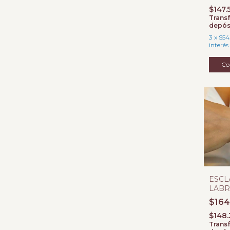
$147.
Transf
depós
3
x
$54
interés
ESCL
LABR
BISA
$164
$148.
Transf