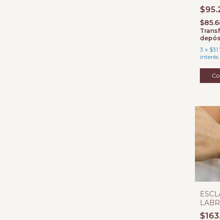
$95.
$85.
Transf
depós
3
x
$31
interés
ESCL
LABR
BISA
$163