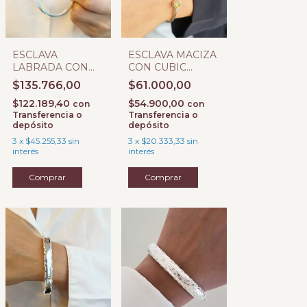
ESCLAVA
ESCLAVA MACIZA
LABRADA CON
CON CUBIC
BISAGRA Ñ
AMARILLO
$135.766,00
$61.000,00
$122.189,40
$54.900,00
con
con
Transferencia o
Transferencia o
depósito
depósito
3
x
$45.255,33
sin
3
x
$20.333,33
sin
interés
interés