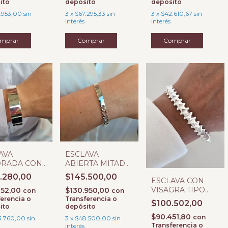
ito
depósito
depósito
.953,00
sin
3
x
$67.295,33
sin
3
x
$42.610,67
sin
interés
interés
AVA
ESCLAVA
DRADA CON
ABIERTA MITAD
GRA 1.5CM
LABRADA
.280,00
$145.500,00
ESCLAVA CON
SOR
ESLABONES
VISAGRA TIPO
152,00
$130.950,00
con
con
TACHAS Y PUAS
erencia o
Transferencia o
$100.502,00
ito
depósito
$90.451,80
con
3.760,00
sin
3
x
$48.500,00
sin
Transferencia o
interés