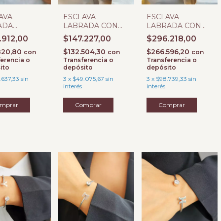
AVA
ESCLAVA
ESCLAVA
ADA
LABRADA CON
LABRADA CON
RADA
BISAGRA C
BISAGRA K
.912,00
$147.227,00
$296.218,00
820,80
$132.504,30
$266.596,20
con
con
con
erencia o
Transferencia o
Transferencia o
ito
depósito
depósito
.637,33
sin
3
x
$49.075,67
sin
3
x
$98.739,33
sin
interés
interés