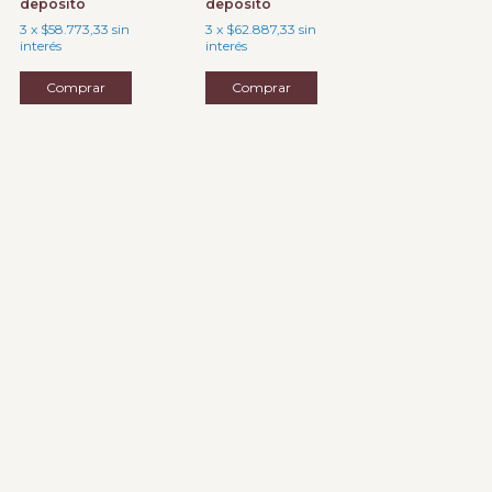
depósito
depósito
3
x
$58.773,33
sin
3
x
$62.887,33
sin
interés
interés