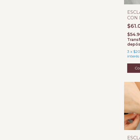
ESCL
CON 
$61.
$54.
Transf
depós
3
x
$20
interés
ESCL