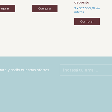
depósito
3
x
$33.500,67
sin
interés
rate y recibí nuestras ofertas.