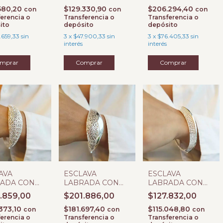
580,20
$129.330,90
$206.294,40
con
con
con
erencia o
Transferencia o
Transferencia o
ito
depósito
depósito
.659,33
sin
3
x
$47.900,33
sin
3
x
$76.405,33
sin
interés
interés
AVA
ESCLAVA
ESCLAVA
ADA CON
LABRADA CON
LABRADA CON
GRA O
BISAGRA P
BISAGRA Q
.859,00
$201.886,00
$127.832,00
373,10
$181.697,40
$115.048,80
con
con
con
erencia o
Transferencia o
Transferencia o