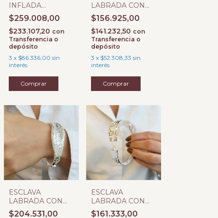
INFLADA
LABRADA CON
LABRADA
BISAGRA A
$259.008,00
$156.925,00
$233.107,20
$141.232,50
con
con
Transferencia o
Transferencia o
depósito
depósito
3
x
$86.336,00
sin
3
x
$52.308,33
sin
interés
interés
ESCLAVA
ESCLAVA
LABRADA CON
LABRADA CON
BISAGRA J
BISAGRA L
$204.531,00
$161.333,00