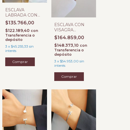
ESCLAVA
LABRADA CON
BISAGRA N
$135.766,00
ESCLAVA CON
VISAGRA
$122.189,40
con
LABRADA TIPO
Transferencia o
$164.859,00
depósito
PANAL
$148.373,10
con
3
x
$45.255,33
sin
Transferencia o
interés
depósito
3
x
$54.953,00
sin
interés