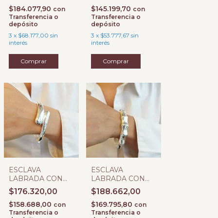
$184.077,90
$145.199,70
con
con
Transferencia o
Transferencia o
depósito
depósito
3
x
$68.177,00
sin
3
x
$53.777,67
sin
interés
interés
ESCLAVA
ESCLAVA
LABRADA CON
LABRADA CON
BISAGRA R
BISAGRA S
$176.320,00
$188.662,00
$158.688,00
$169.795,80
con
con
Transferencia o
Transferencia o