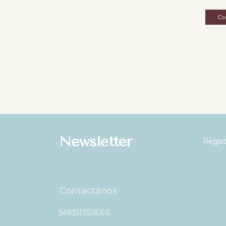
Newsletter
Regist
Contactános
5493517518105