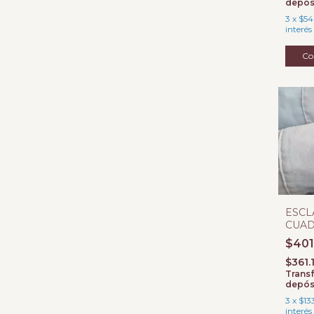
depós
3
x
$54
interés
ESCL
CUA
VISA
$401
GRO
$361.
Transf
depós
3
x
$13
interés