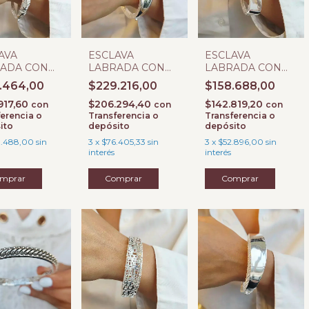
AVA
ESCLAVA
ESCLAVA
ADA CON
LABRADA CON
LABRADA CON
GRA I
BISAGRA M
BISAGRA B
.464,00
$229.216,00
$158.688,00
917,60
$206.294,40
$142.819,20
con
con
con
erencia o
Transferencia o
Transferencia o
ito
depósito
depósito
.488,00
sin
3
x
$76.405,33
sin
3
x
$52.896,00
sin
interés
interés