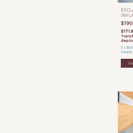
ESCL
INFL
LAB
$190
$171.
Transf
depós
3
x
$63
interés