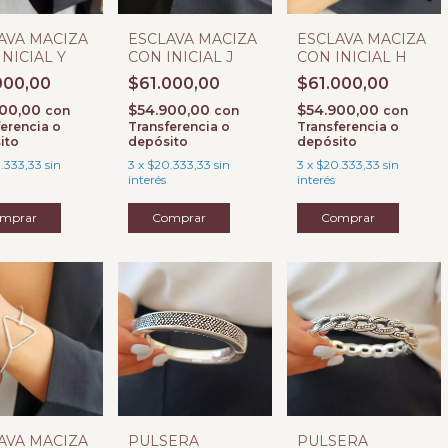
AVA MACIZA
ESCLAVA MACIZA
ESCLAVA MACIZA
INICIAL Y
CON INICIAL J
CON INICIAL H
000,00
$61.000,00
$61.000,00
900,00
$54.900,00
$54.900,00
con
con
con
erencia o
Transferencia o
Transferencia o
ito
depósito
depósito
.333,33
sin
3
x
$20.333,33
sin
3
x
$20.333,33
sin
interés
interés
AVA MACIZA
PULSERA
PULSERA