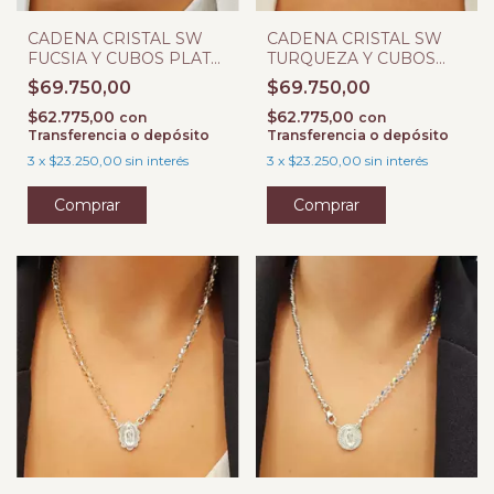
CADENA CRISTAL SW
CADENA CRISTAL SW
FUCSIA Y CUBOS PLATA
TURQUEZA Y CUBOS
925
PLATA 925
$69.750,00
$69.750,00
$62.775,00
$62.775,00
con
con
Transferencia o depósito
Transferencia o depósito
3
x
$23.250,00
sin interés
3
x
$23.250,00
sin interés