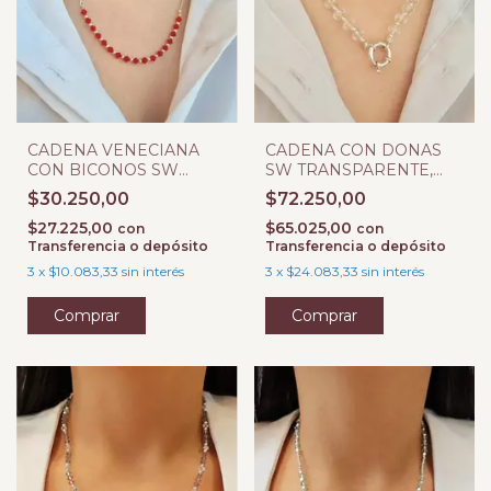
CADENA VENECIANA
CADENA CON DONAS
CON BICONOS SW
SW TRANSPARENTE,
ROJO PLATA 925
BOLAS Y TUBOS PLATA
$30.250,00
$72.250,00
925
$27.225,00
$65.025,00
con
con
Transferencia o depósito
Transferencia o depósito
3
x
$10.083,33
sin interés
3
x
$24.083,33
sin interés