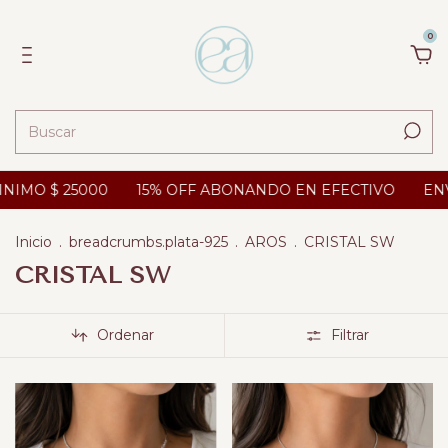
0
 25000
15% OFF ABONANDO EN EFECTIVO
ENVIOS A 
Inicio
.
breadcrumbs.plata-925
.
AROS
.
CRISTAL SW
CRISTAL SW
Ordenar
Filtrar