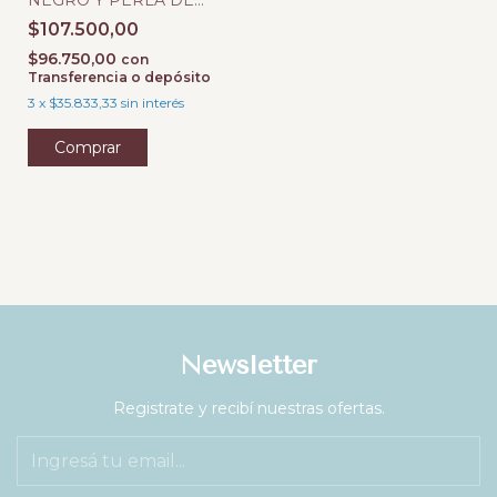
RIO PLATA 925
$107.500,00
$96.750,00
con
Transferencia o depósito
3
x
$35.833,33
sin interés
Newsletter
Registrate y recibí nuestras ofertas.